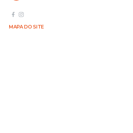
MAPA DO SITE
Empresa
Serviços
Cases de Sucesso
Fale Conosco
Trabalhe Conosco
CONTATOS
Vista Alegre do Alto
Seg á Sexta: 08:00 -
18:00
(16) 2287-0007
contato@invistalight.com.br