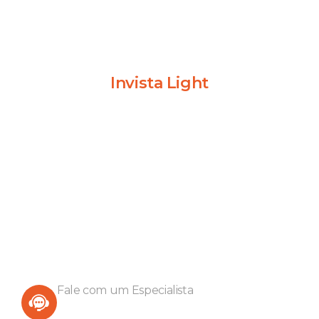
Invista Light
Muito mais do que economia,
somos sustentabilidade!
Nosso compromisso é fornecer serviços de referência em
projetos fotovoltaicos, e dessa forma levar o que há de
mais inovador na geração de energia solar fotovoltaica a
nossos clientes.
Fale com um Especialista
(16) 2287-0007